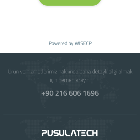
Powered by
WISECP
Ürün ve hizmetlerimiz hakkında daha detaylı bilgi almak
için hemen arayın.
+90 216 606 1696