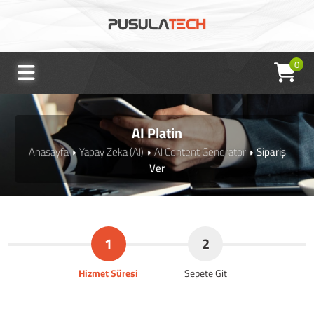
0
AI Platin
Anasayfa
Yapay Zeka (AI)
AI Content Generator
Sipariş
Ver
1
2
Hizmet Süresi
Sepete Git