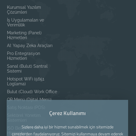
Kurumsal Yazılım
Çözümleri
İş Uygulamaları ve
Verimlilik
Marketing (Panel)
Hizmetleri
AI: Yapay Zeka Araçları
Pro Entegrasyon
Hizmetleri
Sanal (Bulut) Santral
Sistemi
Hotspot WiFi (5651
Loglama)
Bulut (Cloud) Work Office
QR Menü (Dijital Menü)
Satış Noktası (POS)
Çerez Kullanımı
Sektörel Yönetim
Sistemleri
Sizlere daha iyi bir hizmet sunabilmek için sitemizde
ISO Belgelendirme
Hizmetleri
çerezlerden faydalanıyoruz. Sitemizi kullanmaya devam ederek