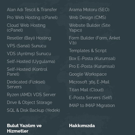
Alan Adı Tescil & Transfer
Arama Motoru (SEO)
Pro Web Hosting (cPanel)
Web Design (CMS)
Cloud Web Hosting
Website Builder (Site
(cPanel)
Yapıcı)
Reseller (Bayi) Hosting
Form Builder (Form, Anket
V.b)
VPS (Sanal) Sunucu
Templates & Script
VDS (Ayrılmış) Sunucu
Box E-Posta (Kurumsal)
Self-Hosted (Uygulama)
Pro E-Posta (Kurumsal)
Self-Hosted (Kontrol
Panel)
Google Workspace
Dedicated (Fiziksel)
Microsoft 365 E-Mail
Servers
Titan Mail (Cloud)
Ryzen (AMD) VDS Server
E-Posta Servers (Self)
Drive & Object Storage
IMAP to IMAP Migration
SQL & Disk Backup (Yedek)
Bulut Yazılım ve
Hakkımızda
Hizmetler