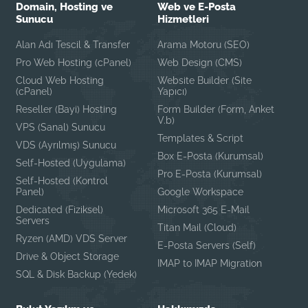
Domain, Hosting ve
Web ve E-Posta
Sunucu
Hizmetleri
Alan Adı Tescil & Transfer
Arama Motoru (SEO)
Pro Web Hosting (cPanel)
Web Design (CMS)
Cloud Web Hosting
Website Builder (Site
(cPanel)
Yapıcı)
Reseller (Bayi) Hosting
Form Builder (Form, Anket
V.b)
VPS (Sanal) Sunucu
Templates & Script
VDS (Ayrılmış) Sunucu
Box E-Posta (Kurumsal)
Self-Hosted (Uygulama)
Pro E-Posta (Kurumsal)
Self-Hosted (Kontrol
Panel)
Google Workspace
Dedicated (Fiziksel)
Microsoft 365 E-Mail
Servers
Titan Mail (Cloud)
Ryzen (AMD) VDS Server
E-Posta Servers (Self)
Drive & Object Storage
IMAP to IMAP Migration
SQL & Disk Backup (Yedek)