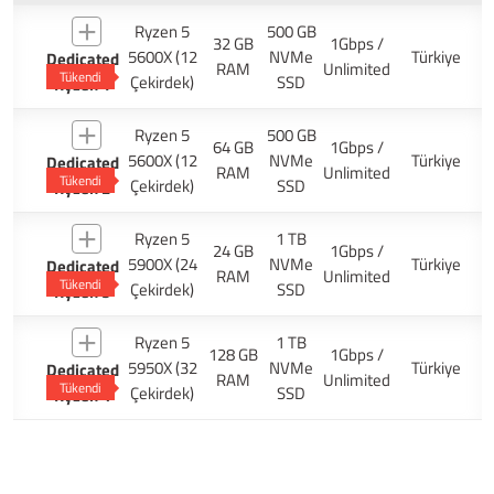
Ryzen 5
500 GB
32 GB
1Gbps /
5600X (12
NVMe
Türkiye
Dedicated
RAM
Unlimited
Tükendi
Çekirdek)
SSD
Ryzen 1
Ryzen 5
500 GB
64 GB
1Gbps /
5600X (12
NVMe
Türkiye
Dedicated
RAM
Unlimited
Tükendi
Çekirdek)
SSD
Ryzen 2
Ryzen 5
1 TB
24 GB
1Gbps /
5900X (24
NVMe
Türkiye
Dedicated
RAM
Unlimited
Tükendi
Çekirdek)
SSD
Ryzen 3
Ryzen 5
1 TB
128 GB
1Gbps /
5950X (32
NVMe
Türkiye
Dedicated
RAM
Unlimited
Tükendi
Çekirdek)
SSD
Ryzen 4