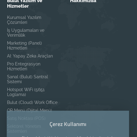
Bulut Yazılım ve
Hakkımızda
Hizmetler
Kurumsal Yazılım
Çözümleri
İş Uygulamaları ve
Verimlilik
Marketing (Panel)
Hizmetleri
AI: Yapay Zeka Araçları
Pro Entegrasyon
Hizmetleri
Sanal (Bulut) Santral
Sistemi
Hotspot WiFi (5651
Loglama)
Bulut (Cloud) Work Office
QR Menü (Dijital Menü)
Satış Noktası (POS)
Çerez Kullanımı
Sektörel Yönetim
Sistemleri