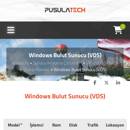
0
Windows Bulut Sunucu (VDS)
Anasayfa
Sunucu Kiralama Çözümleri
VPS/VDS Servers
(Sanal Makine)
Windows Bulut Sunucu (VDS)
Windows Bulut Sunucu (VDS)
Model
İşlemci
Ram
Disk
Trafik
Lokasyon