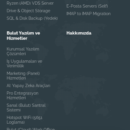
Ryzen (AMD) VDS Server
E-Posta Servers (Self)
Drive & Object Storage
IMAP to IMAP Migration
SQL & Disk Backup (Yedek)
Bulut Yazılım ve
Hakkımızda
Hizmetler
Kurumsal Yazılım
Çözümleri
İş Uygulamaları ve
Verimlilik
Marketing (Panel)
Hizmetleri
AI: Yapay Zeka Araçları
Pro Entegrasyon
Hizmetleri
Sanal (Bulut) Santral
Sistemi
Hotspot WiFi (5651
Loglama)
Bulut (Cloud) Work Office