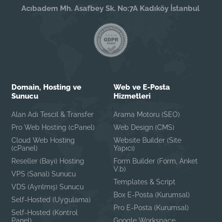
Acıbadem Mh. Asafbey Sk. No:7A Kadıköy İstanbul
Domain, Hosting ve
Web ve E-Posta
Sunucu
Hizmetleri
Alan Adı Tescil & Transfer
Arama Motoru (SEO)
Pro Web Hosting (cPanel)
Web Design (CMS)
Cloud Web Hosting
Website Builder (Site
(cPanel)
Yapıcı)
Reseller (Bayi) Hosting
Form Builder (Form, Anket
V.b)
VPS (Sanal) Sunucu
Templates & Script
VDS (Ayrılmış) Sunucu
Box E-Posta (Kurumsal)
Self-Hosted (Uygulama)
Pro E-Posta (Kurumsal)
Self-Hosted (Kontrol
Panel)
Google Workspace