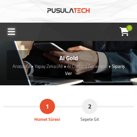
0
AI Gold
Anasayfa
Yapay Zeka (AI)
AI Content Generator
Sipariş
Ver
1
2
Hizmet Süresi
Sepete Git