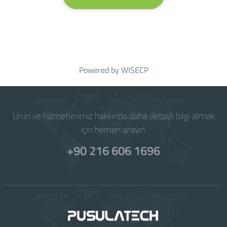
Powered by
WISECP
Ürün ve hizmetlerimiz hakkında daha detaylı bilgi almak
için hemen arayın.
+90 216 606 1696