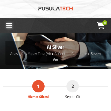
0
AI Silver
Anasayfa
Yapay Zeka (AI)
AI Content Generator
Sipariş
Ver
1
2
Hizmet Süresi
Sepete Git