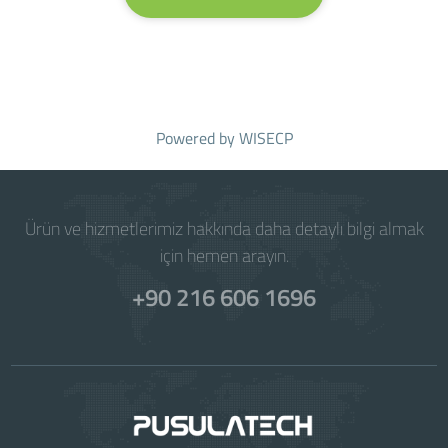
Powered by
WISECP
Ürün ve hizmetlerimiz hakkında daha detaylı bilgi almak
için hemen arayın.
+90 216 606 1696