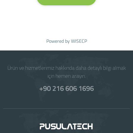
Powered by
WISECP
Ürün ve hizmetlerimiz hakkında daha detaylı bilgi almak
için hemen arayın.
+90 216 606 1696