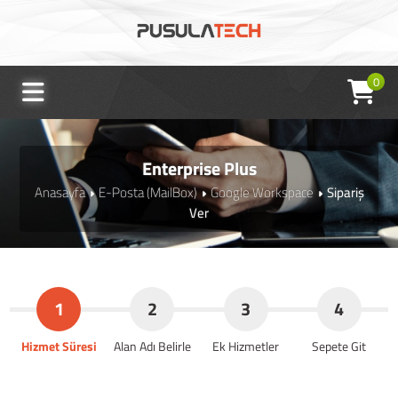
0
Enterprise Plus
Anasayfa
E-Posta (MailBox)
Google Workspace
Sipariş
Ver
1
2
3
4
Hizmet Süresi
Alan Adı Belirle
Ek Hizmetler
Sepete Git